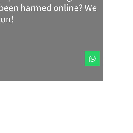
e been harmed online? We
ion!