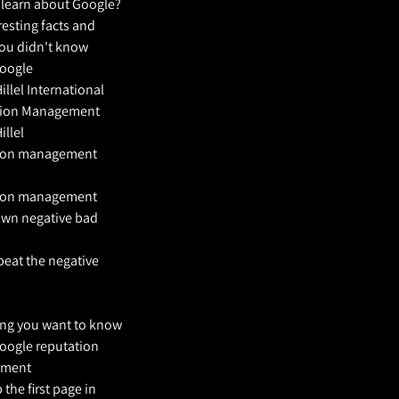
 learn about Google?
resting facts and
you didn't know
oogle
llel International
tion Management
llel
tion management
tion management
wn negative bad
beat the negative
ing you want to know
oogle reputation
ment
 the first page in