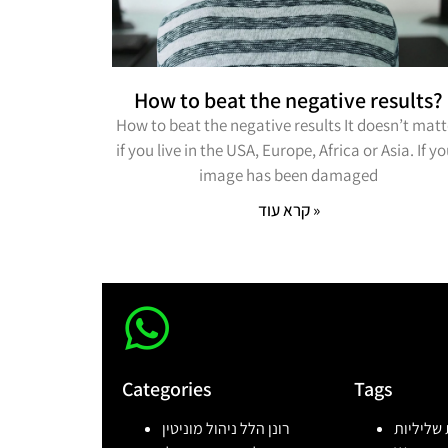
How to beat the negative results?
How to beat the negative results It doesn’t matt
if you live in the USA, Europe, Africa or Asia. If y
image has been damaged
קרא עוד »
Categories
Tags
רונן הלל ניהול מוניטין